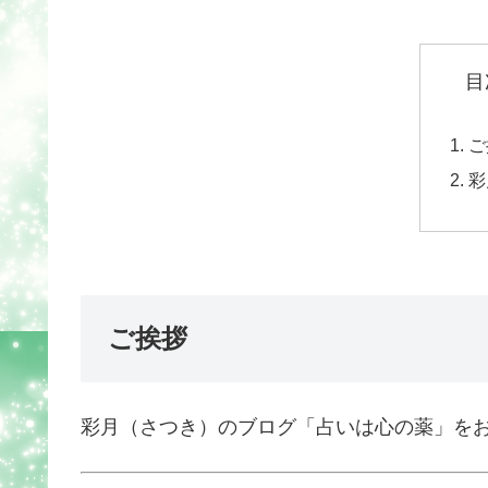
目
ご
彩
ご挨拶
彩月（さつき）のブログ「占いは心の薬」を