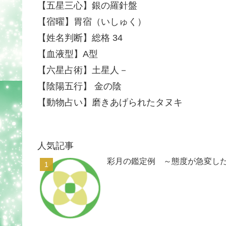
【五星三心】銀の羅針盤
【宿曜】胃宿（いしゅく）
【姓名判断】総格 34
【血液型】A型
【六星占術】土星人－
【陰陽五行】 金の陰
【動物占い】磨きあげられたタヌキ
人気記事
彩月の鑑定例 ～態度が急変