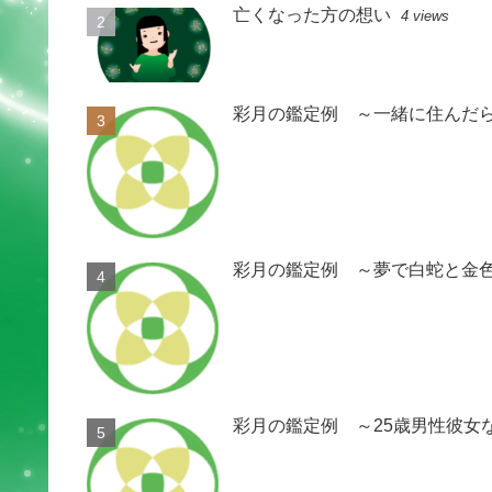
亡くなった方の想い
4 views
彩月の鑑定例 ～一緒に住んだ
彩月の鑑定例 ～夢で白蛇と金
彩月の鑑定例 ～25歳男性彼