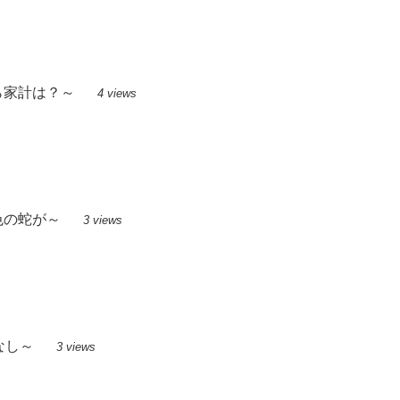
ら家計は？～
4 views
色の蛇が～
3 views
女なし～
3 views