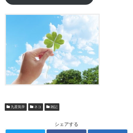
九星気学
ネコ
雑記
シェアする