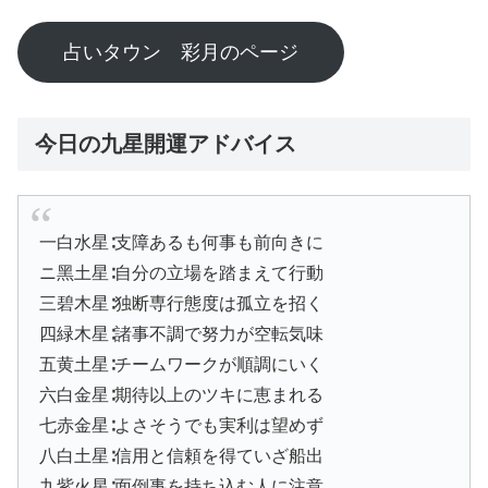
占いタウン 彩月のページ
今日の九星開運アドバイス
一白水星∶支障あるも何事も前向きに
ニ黑土星∶自分の立場を踏まえて行動
三碧木星∶独断専行態度は孤立を招く
四緑木星∶諸事不調で努力が空転気味
五黄土星∶チームワークが順調にいく
六白金星∶期待以上のツキに恵まれる
七赤金星∶よさそうでも実利は望めず
八白土星∶信用と信頼を得ていざ船出
九紫火星∶面倒事を持ち込む人に注意