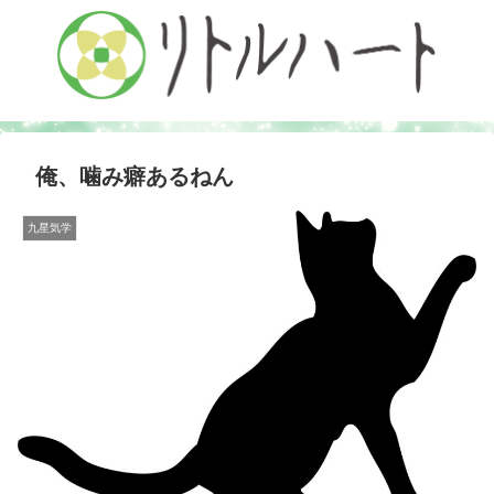
俺、噛み癖あるねん
九星気学