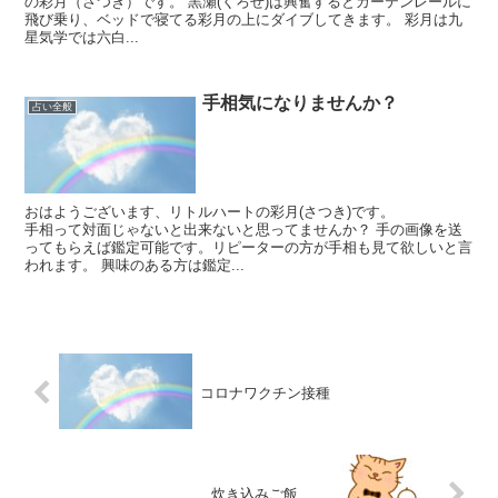
の彩月（さつき）です。 黒瀬(くろせ)は興奮するとカーテンレールに
飛び乗り、ベッドで寝てる彩月の上にダイブしてきます。 彩月は九
星気学では六白...
手相気になりませんか？
占い全般
おはようございます、リトルハートの彩月(さつき)です。
手相って対面じゃないと出来ないと思ってませんか？ 手の画像を送
ってもらえば鑑定可能です。リピーターの方が手相も見て欲しいと言
われます。 興味のある方は鑑定...
コロナワクチン接種
炊き込みご飯