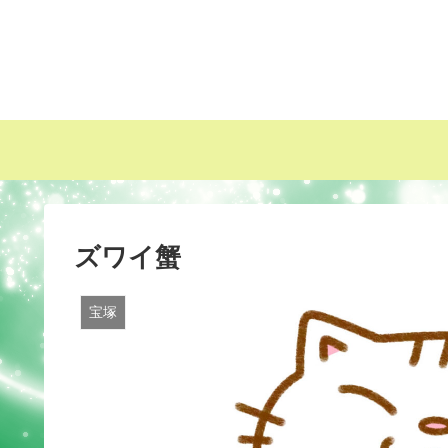
ズワイ蟹
宝塚