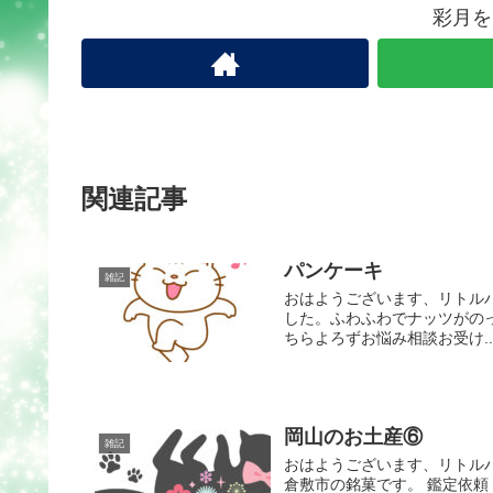
彩月を
関連記事
パンケーキ
雑記
おはようございます、リトルハ
した。ふわふわでナッツがの
ちらよろずお悩み相談お受け..
岡山のお土産⑥
雑記
おはようございます、リトルハ
倉敷市の銘菓です。 鑑定依