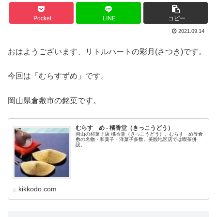
Pocket
LINE
コピー
2021.09.14
おはようございます、リトルハートの彩月(さつき)です。
今回は「むらすずめ」です。
岡山県倉敷市の銘菓です。
むらすゞめ - 橘香堂（きっこうどう）
岡山の和菓子店 橘香堂（きっこうどう）。むらすゞめ等倉
敷の名物・和菓子・洋菓子多数。美観地区店では喫茶併
設。
kikkodo.com