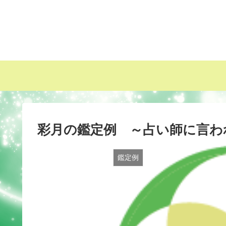
彩月の鑑定例 ～占い師に言
鑑定例