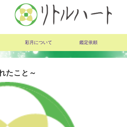
彩月について
鑑定依頼
われたこと～