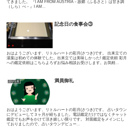
てきました。 『I AM FROM AUSTRIA－故郷（ふるさと）は甘き調
（しら）べ－』I AM...
記念日の食事会③
雑記
おはようございます、リトルハートの彩月(さつき)です。 出来立ての
湯葉は初めての体験でした。出来立ては美味しかった! 鑑定依頼 彩月
への鑑定依頼はこちらよろずお悩み相談お受けします。お気軽...
満員御礼
占い全般
おはようございます、リトルハートの彩月(さつき)です。 占いタウン
にデビューして３ヶ月が経ちました。電話鑑定だけではなくチャット
鑑定でもお声をかけて頂き嬉しい限りです。 対面鑑定をメインにし
ておりましたので、占いタウンデビュー...